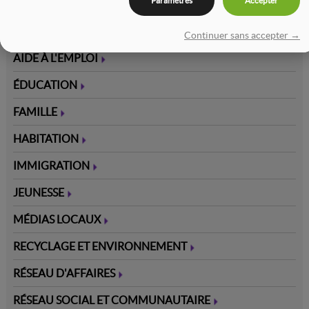
Paramètres
Accepter
ACCUEIL
J'Y IMMIGRE
CARTE INTÉRACTIVE
Continuer sans accepter →
AIDE À L'EMPLOI
ÉDUCATION
FAMILLE
HABITATION
IMMIGRATION
JEUNESSE
MÉDIAS LOCAUX
RECYCLAGE ET ENVIRONNEMENT
RÉSEAU D'AFFAIRES
RÉSEAU SOCIAL ET COMMUNAUTAIRE