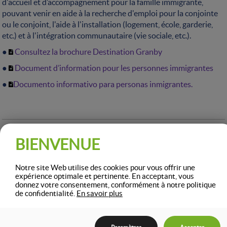
d'accueil et d’accompagnement pour la famille immigrante,
pouvant venir en aide à la recherche d'emploi pour la conjointe
ou le conjoint, l'aide à l'installation (logement, école, garderie,
etc.) et à l'intégration communautaire (vie sociale, etc.).
●
Consultez la brochure Destination Granby
●
Document d’information pour les personnes immigrantes
●
Documento informativo para personas inmigrantes.
BIENVENUE
Notre site Web utilise des cookies pour vous offrir une
DÉCOUVREZ LES SERVICES OFFERTS
expérience optimale et pertinente. En acceptant, vous
donnez votre consentement, conformément à notre politique
À GRANBY
de confidentialité.
En savoir plus