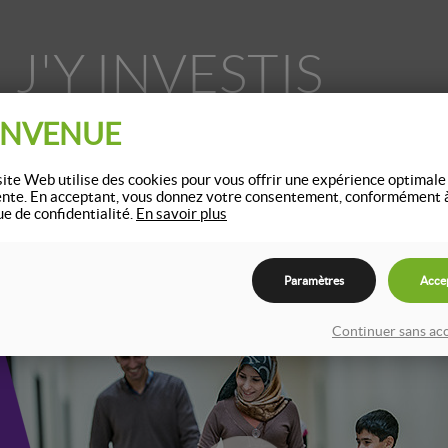
J'Y INVESTIS
Profitez du dynamisme industriel!
ENVENUE
ite Web utilise des cookies pour vous offrir une expérience optimale
ente. En acceptant, vous donnez votre consentement, conformément 
Implanter son entreprise à Granby, un choix bénéfique!
Parc industriel à vocation technologique, incitatifs
ue de confidentialité.
En savoir plus
financiers et fiscaux, main-d’œuvre compétente et stable,
voies d’accès multiples, secteurs commerciaux à fort
potentiel.
Paramètres
Acce
Continuer sans ac