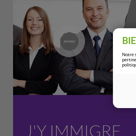
BI
Notre s
pertin
politiq
J'Y IMMIGRE