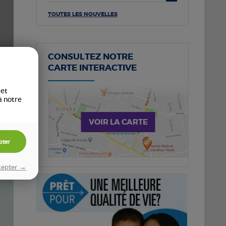
TOUTES LES NOUVELLES
CONSULTEZ NOTRE
CARTE INTERACTIVE
 et
à notre
VOIR LA CARTE
pter
cepter →