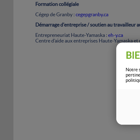
Formation collégiale
Cégep de Granby :
cegepgranby.ca
Démarrage d'entreprise / soutien au travailleur 
Entrepreneuriat Haute-Yamaska :
eh-y.ca
Centre d’aide aux entreprises Haute-Yamaska et 
BI
Notre s
pertin
politiq