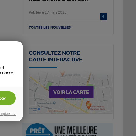
Publiée le 27 mars 2025
TOUTES LES NOUVELLES
CONSULTEZ NOTRE
CARTE INTERACTIVE
 et
à notre
VOIR LA CARTE
pter
cepter →