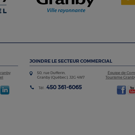
JOINDRE LE SECTEUR COMMERCIAL
Granby
50, rue Dufferin,
Équipe de Co
el
Granby (Québec), J2G 4W7
Tourisme Granb
450 361-6065
Tél :