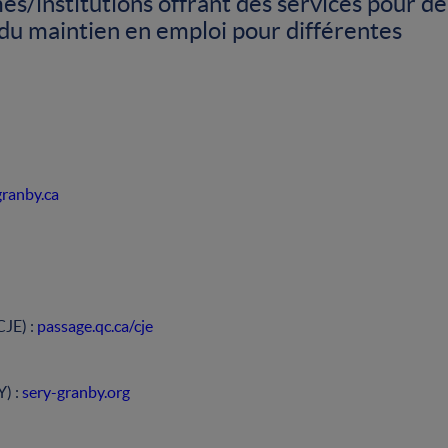
es/institutions offrant des services pour de
, du maintien en emploi pour différentes
ranby.ca
CJE) :
passage.qc.ca/cje
Y) :
sery-granby.org