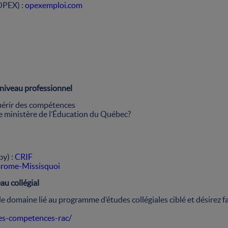
OPEX) :
opexemploi.com
niveau professionnel
quérir des compétences
e ministère de l’Éducation du Québec?
by) :
CRIF
rome-Missisquoi
au collégial
e domaine lié au programme d’études collégiales ciblé et désirez fa
es-competences-rac/